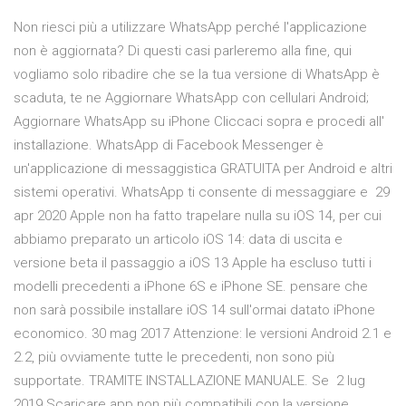
Non riesci più a utilizzare WhatsApp perché l'applicazione
non è aggiornata? Di questi casi parleremo alla fine, qui
vogliamo solo ribadire che se la tua versione di WhatsApp è
scaduta, te ne Aggiornare WhatsApp con cellulari Android;
Aggiornare WhatsApp su iPhone Cliccaci sopra e procedi all'
installazione. WhatsApp di Facebook Messenger è
un'applicazione di messaggistica GRATUITA per Android e altri
sistemi operativi. WhatsApp ti consente di messaggiare e 29
apr 2020 Apple non ha fatto trapelare nulla su iOS 14, per cui
abbiamo preparato un articolo iOS 14: data di uscita e
versione beta il passaggio a iOS 13 Apple ha escluso tutti i
modelli precedenti a iPhone 6S e iPhone SE. pensare che
non sarà possibile installare iOS 14 sull'ormai datato iPhone
economico. 30 mag 2017 Attenzione: le versioni Android 2.1 e
2.2, più ovviamente tutte le precedenti, non sono più
supportate. TRAMITE INSTALLAZIONE MANUALE. Se 2 lug
2019 Scaricare app non più compatibili con la versione