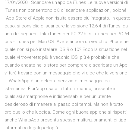
17/04/2020 · Scaricare un’app da iTunes Le nuove versioni di
iTunes non consentono più di scaricare applicazioni, poiché
l’App Store di Apple non risulta essere più integrato. In questo
caso, si consiglia di scaricare la versione 12.6.4 di iTunes, da
uno dei seguenti link: iTunes per PC 32 bits - iTunes per PC 64
bits - iTunes per Mac OS. Avete ancora un vecchio iPhone nel
quale non si può installare iOS 9 o 10? Ecco la situazione nel
quale vi troverete: più è vecchio iOS, più è probabile che
quando andate nello store per comprare o scaricare un App
vi farà trovare con un messaggio che vi dice che la versione
… WhatsApp è un celebre servizio di messaggistica
istantanea. È un'app usata in tutto il mondo, presente in
qualsiasi smartphone e indispensabile per un utente
desideroso di rimanere al passo coi tempi. Ma non è tutto
oro quello che luccica. Come ogni buona app che si rispetti,
anche WhatsApp presenta spesso malfunzionamenti di tipo
informatico legati perlopiù …